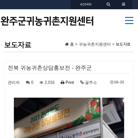
ADMIN
보도자료
홈 > 귀농귀촌지원센터 >
보도자료
전북 귀농귀촌상담홍보전 - 완주군
관리자
0
2,016
Print
글주소
06-30