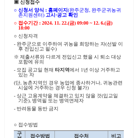
▣
신청접수
○
신청서 양식
:
홈페이지
(
완주군청
,
완주군귀농귀
촌지원센터
)
고시
·
공고 확인
○
접수기간
: 2024. 11. 22.(
금
) 09:00 ~ 12. 6.(
금
)
18:00
○
신청자격
-
완주군으로 이주하여 귀농을 희망하는 자
(
선발 이
후 전입신고 필수
)
※
제출서류와 다르게 전입신고 했을 시 퇴소 대상
포함에 유의
-
모집 공고일 현재
타지역
에서
1
년 이상 거주하고
있는 자
(
단
,
농촌지역인 경우 농업에 종사하거나
,
귀농관련
시설에 거주하는 경우 신청 불가
)
-
상근 고용계약을 체결하고 있지 않을 것
(
입교일
기준
),
병역필 또는 병역면제자
-
반려동물 동반 금지
○
접수방법
구
접수방법
접수처
비고