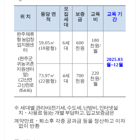
모
동당 면
집
보증
교육
교육 기
위 치
적
세
금
비
간
대
완주 체류
형 농업창
180
59.05
㎡
6
세
600
업지원센
천원
/
(18
평형
)
대
천원
터
월
(
완주군
2025.03
귀농귀촌
월
~12
월
지원센터
220
옆
)
73.97
㎡
4
세
700
천원
/
(
고산면
(22
평형
)
대
천원
월
고산천로
854-16)
※
세대별 관리비
(
전기세
,
수도세
,
난방비
,
인터넷설
치
・
사용료 등
)
는 개별 부담하고
,
입교보증금은
계약만료
・
퇴소후 각종 공과금 등을 정산하고 이자
없이 반환