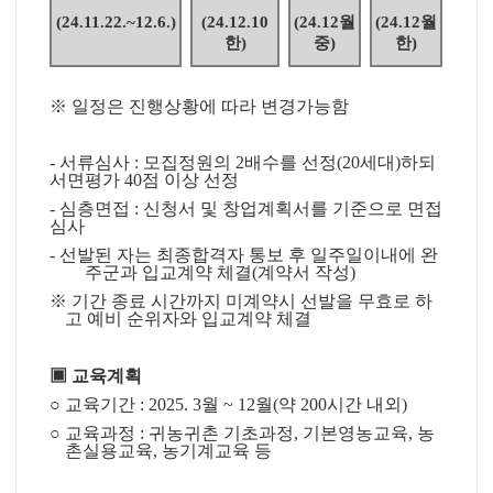
(24.11.22.~12.6.)
(24.12.10
(24.12
월
(24.12
월
한
)
중
)
한
)
※
일정은 진행상황에 따라 변경가능함
-
서류심사
:
모집정원의
2
배수를 선정
(20
세대
)
하되
서면평가
40
점 이상 선정
-
심층면접
:
신청서 및 창업계획서를 기준으로 면접
심사
-
선발된 자는 최종합격자 통보 후 일주일이내에 완
주군과 입교계약 체결
(
계약서 작성
)
※
기간 종료 시간까지 미계약시 선발을 무효로 하
고 예비 순위자와 입교계약 체결
▣
교육계획
○
교육기간
: 2025. 3
월
~ 12
월
(
약
200
시간 내외
)
○
교육과정
:
귀농귀촌 기초과정
,
기본영농교육
,
농
촌실용교육
,
농기계교육 등