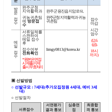
분
완주군청
방
지역활력과
완주군 용진읍 지암로
61,
문
귀농귀촌팀
완주군청
지역활력과 귀농
접
접수
에
방문접
귀촌팀
수
마감
수
시간
서류일체를
엄수
스캔하여
메일 접수
(12. 6.
메
후
(
금
),
일
접수여부
limgy0813@korea.kr
18
시
접
전화확인
까지
)
수
*
원본은 면접
시 제출
,
미제
출시 무효처리
▣
선발방법
○
선발규모
: 7
세대
(
추가모집정원
4
세대
,
예비
3
세
대
)
○
선발절차
서면평가
심층면
최종합
서류접수
결과 통보
접
격 통보