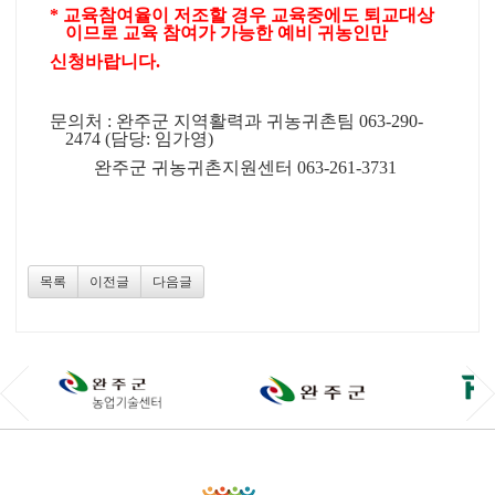
*
교육참여율이 저조할 경우 교육중에도 퇴교대상
이므로 교육 참여가 가능한 예비 귀농인만
신청바랍니다
.
문의처 : 완주군 지역활력과 귀농귀촌팀
063-290-
2474 (
담당
:
임가영
)
완주군 귀농귀촌지원센터
063-261-3731
목록
이전글
다음글