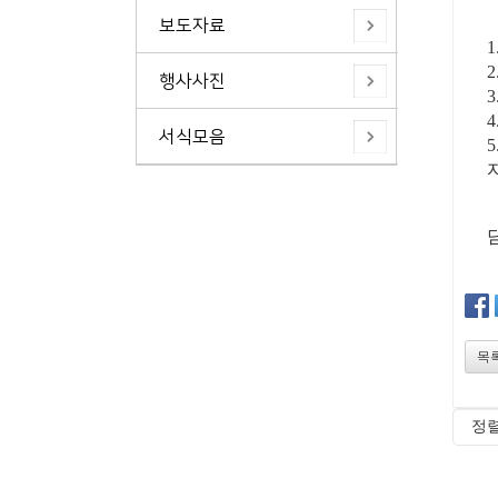
보도자료
2
행사사진
서식모음
목