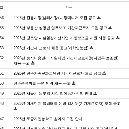
호
제목
56
2026년 전통시장(삼례시장) 시장매니저 모집 공고
55
2026년 부동산 실명법 업무보조 기간제근로자 모집 공고
54
2026년 경로당 시설환경개선사업 지방보조금 지원 시행 공고
53
2026년 기간제 근로자 채용 공고(과학영농팀)
52
2026년 농지이용관리 지원사업 기간제근로자(농지업무 보조원)
채용 공고
51
2026년 완주가족문화교육원 기간제근로자 모집 공고
50
완주풍류학교 운영 인력 채용 공고
49
2026년 서울시 농부의 시장 참여농가 신청 안내
48
2026년 미세먼지 불법배출 예방·감시원(기간제근로자) 모집 공고
47
2026년 토종자연농학교 참여자 모집 안내
46
2026년 저소득계층 임대보증금 무이자 지원 사업 공고(변경)