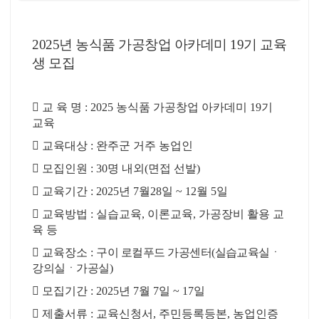
2025년 농식품 가공창업 아카데미 19기 교육
생 모집

교 육 명
: 2025
농식품 가공창업 아카데미
19
기
교육

교육대상
:
완주군 거주 농업인

모집인원
: 30
명 내외
(
면접 선발
)

교육기간
: 2025
년
7
월
28
일
~ 12
월
5
일

교육방법
:
실습교육
,
이론교육
,
가공장비 활용 교
육 등

교육장소
:
구이 로컬푸드 가공센터
(
실습교육실ㆍ
강의실ㆍ가공실
)

모집기간
: 2025
년
7
월
7
일
~ 17
일

제출서류
:
교육신청서
,
주민등록등본
,
농업인증