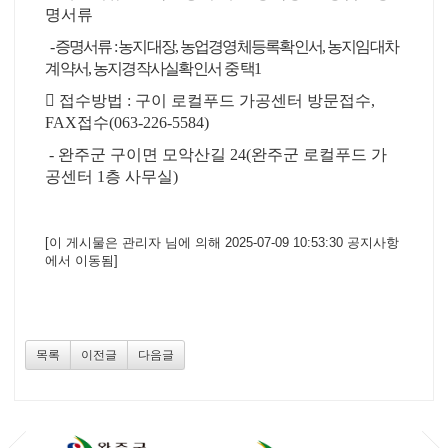
명서류
-
증명서류
:
농지대장
,
농업경영체등록확인서
,
농지임대차
계약서
,
농지경작사실확인서 중 택
1

접수방법
:
구이 로컬푸드 가공센터 방문접수
,
FAX
접수
(063-226-5584)
-
완주군 구이면 모악산길
24(
완주군 로컬푸드 가
공센터
1
층 사무실
)
[이 게시물은 관리자 님에 의해 2025-07-09 10:53:30 공지사항
에서 이동됨]
목록
이전글
다음글