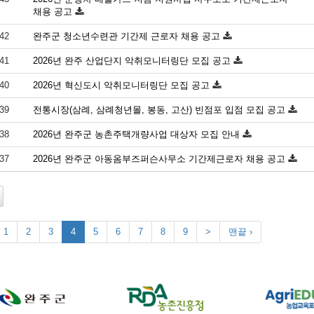
채용 공고
42
완주군 청소년수련관 기간제 근로자 채용 공고
41
2026년 완주 산업단지 악취모니터링단 모집 공고
40
2026년 혁신도시 악취모니터링단 모집 공고
39
전통시장(삼례, 삼례청년몰, 봉동, 고산) 빈점포 입점 모집 공고
38
2026년 완주군 농촌주택개량사업 대상자 모집 안내
37
2026년 완주군 아동옴부즈퍼슨사무소 기간제근로자 채용 공고
1
2
3
4
5
6
7
8
9
>
맨끝 ›