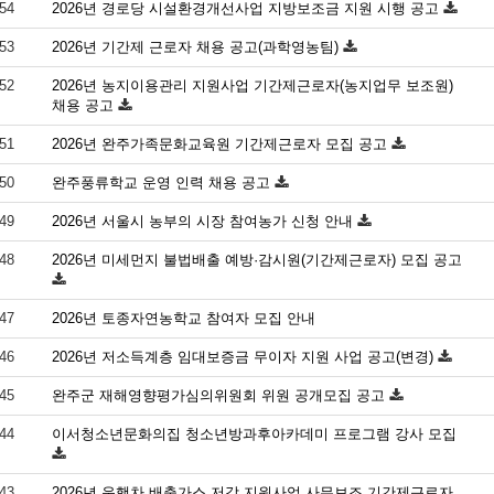
54
2026년 경로당 시설환경개선사업 지방보조금 지원 시행 공고
53
2026년 기간제 근로자 채용 공고(과학영농팀)
52
2026년 농지이용관리 지원사업 기간제근로자(농지업무 보조원)
채용 공고
51
2026년 완주가족문화교육원 기간제근로자 모집 공고
50
완주풍류학교 운영 인력 채용 공고
49
2026년 서울시 농부의 시장 참여농가 신청 안내
48
2026년 미세먼지 불법배출 예방·감시원(기간제근로자) 모집 공고
47
2026년 토종자연농학교 참여자 모집 안내
46
2026년 저소득계층 임대보증금 무이자 지원 사업 공고(변경)
45
완주군 재해영향평가심의위원회 위원 공개모집 공고
44
이서청소년문화의집 청소년방과후아카데미 프로그램 강사 모집
43
2026년 운행차 배출가스 저감 지원사업 사무보조 기간제근로자