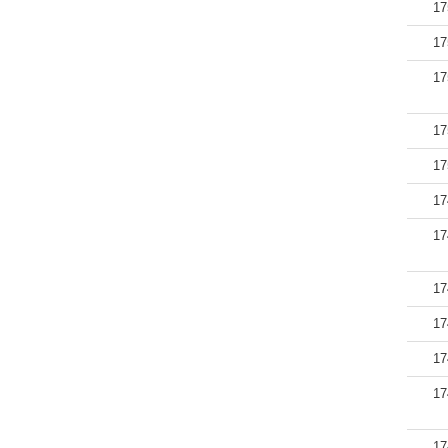
17
17
17
17
17
17
17
17
17
17
17
17