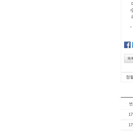
목
번
17
17