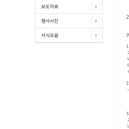
보도자료
행사사진
서식모음
1
가
나