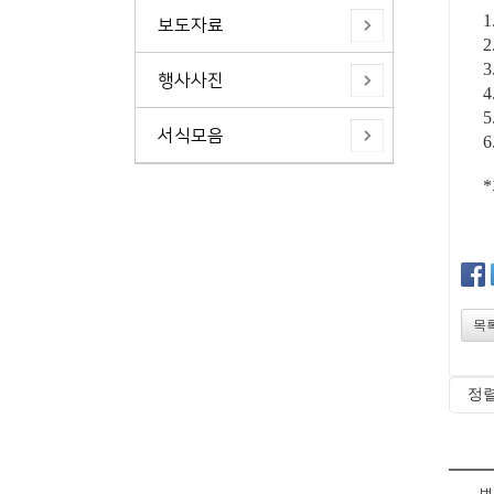
보도자료
2
3
행사사진
4
서식모음
목