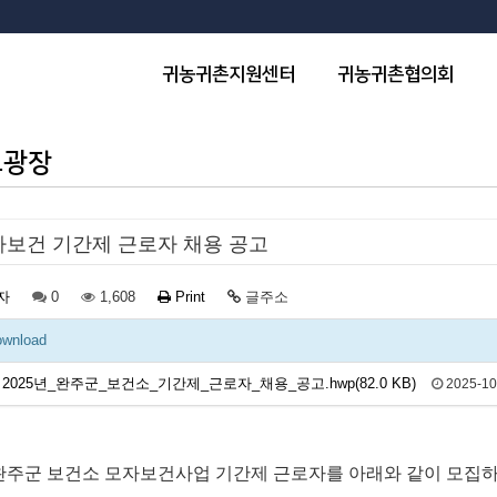
귀농귀촌지원센터
귀농귀촌협의회
보광장
자보건 기간제 근로자 채용 공고
자
0
1,608
Print
글주소
wnload
2025년_완주군_보건소_기간제_근로자_채용_공고.hwp(82.0 KB)
2025-10
완주군 보건소 모자보건사업 기간제 근로자를 아래와 같이 모집하오