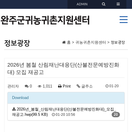
ADMIN
정보광장
홈 > 귀농귀촌지원센터 >
정보광장
2026년 봄철 산림재난대응단(산불전문예방진화
대) 모집 재공고
관리자
0
1,011
Print
글주소
01-20
Download
2026년_봄철_산림재난대응단(산불전문예방진화대)_모집_
재공고.hwp(99.5 KB)
01-20 10:56
20