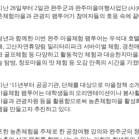
지난
28
일부터
2
일관 완주군과 완주마을여행사업단
(
사
)
촌체험마을과 관광지 팸투어가 참여자들의 호응 속에 
청년과 함께한 이번 완주 마을체험 팸투어는 우석대 호
해
,
고산자연휴양림 밀리터리파크 서바이벌 체험
,
경천애
크 골프체험 등 다양하고 활동적인 체험과 대승한지마을
숲 탐방
,
창포마을의 맛 체험 등 오감 만족의 시간을 가
지난
‘11
년부터 공공기관
,
단체를 대상으로 마을정책 소
마을체험 팸투어는 대학생들의 오리엔테이션이나 봉사
마을과 관광자원 등을 활용함으로써 농촌체험마을 활성화
템을 만들고자 추진하고 있다
.
또한 농촌체험을 주제로 한 공정여행 강의와 완주군의 