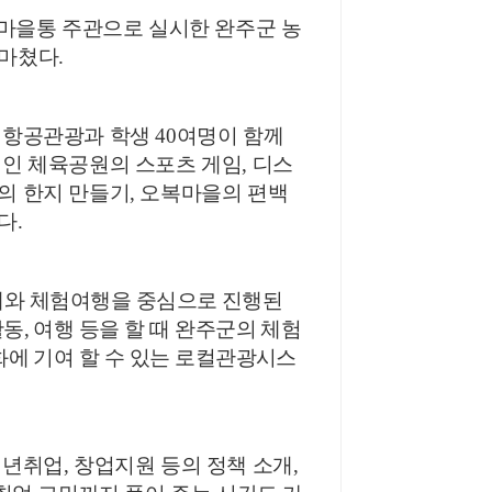
마을통 주관으로 실시한 완주군 농
끝마쳤다
.
텔항공관광과 학생
40
여명이 함께
인 체육공원의 스포츠 게임
,
디스
의 한지 만들기
,
오복마을의 편백
졌다
.
개와 체험여행을 중심으로 진행된
활동
,
여행 등을 할 때 완주군의 체험
에 기여 할 수 있는 로컬관광시스
청년취업
,
창업지원 등의 정책 소개
,