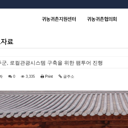
귀농귀촌지원센터
귀농귀촌협의회
도자료
군, 로컬관광시스템 구축을 위한 팸투어 진행
자
0
3,335
Print
글주소