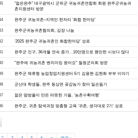
45
“젊은완주” 대구광역시 군위군 귀농귀촌연합회 회원 완주군귀농귀
촌지원센터 방문
44
완주군 귀농귀촌–지역민 한자리 ‘화합 한마당’
43
완주군귀농귀촌협의회, 김장 나눔
42
‘2025 완주군 귀농귀촌인 화합한마당’ 성료
41
완주군 인구, 36개월 연속 증가…10만명으로 웬만한 시보다 많다
40
"완주에 귀농귀촌 벤치마킹 왔어요" 철원군의회 방문
39
완주군 체류형 농업창업지원센터 6기 김용현·김현화 부부 이야기
38
군산대 학생들, 완주 동상면 곶감농가 찾아 일손돕기
37
젊은 땀방울이 만든 따뜻한 가을, ‘농촌수확여행’
36
완주군, 귀촌 탐색과정 맞춤형 교육 ‘귀촌, 생각대로 2기’ 성료
2
3
4
5
6
>
맨끝 ›