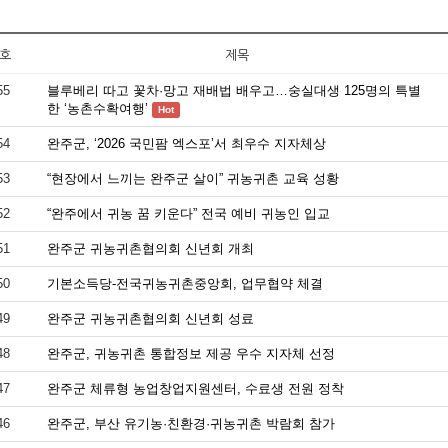
호
제목
55
블루베리 따고 꽃차·망고 재배법 배우고…숭실대생 125명의 특별
한 ‘농촌수확여행’
Hot
54
완주군, ‘2026 국민팜 엑스포’서 최우수 지자체상
53
“현장에서 느끼는 완주군 살이” 귀농귀촌 교육 성황
52
“완주에서 귀농 꿈 키운다” 전국 예비 귀농인 입교
51
완주군 귀농귀촌협의회 신년회 개최
50
기본소득당-전국귀농귀촌중앙회, 업무협약 체결
49
완주군 귀농귀촌협의회 신년회 성료
48
완주군, 귀농귀촌 통합정보 제공 우수 지자체 선정
47
완주군 체류형 농업창업지원센터, 수료생 전원 정착
46
완주군, 부산 유기농·친환경·귀농귀촌 박람회 참가