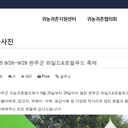
귀농귀촌지원센터
귀농귀촌협의회
사사진
25 9/26~9/28 완주군 와일드&로컬푸드 축제
자
0
602
Print
글주소
완주군 귀농귀촌협의회가 9월 26일부터 28일까지 열린 완주군 와일드&로컬푸
숯불바베큐, 닭꼬치, 떡볶이, 어묵, 곶감식혜 등 다양한 먹거리로 많은 분들과
함께해주신 모든 분들께 감사드립니다!